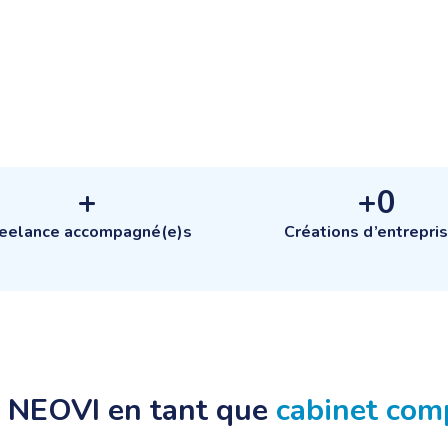
+
+
0
reelance accompagné(e)s
Créations d’entrepri
r NEOVI en tant que
cabinet comp