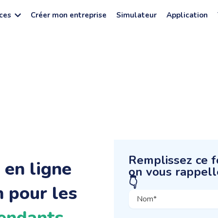
ces
Créer mon entreprise
Simulateur
Application
Remplissez ce f
 en ligne
on vous rappell
👇
 pour les
endants