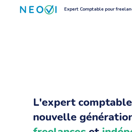
Aller
Expert Comptable pour freelan
au
contenu
L'expert comptable
nouvelle génération
freelances
et
indép