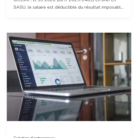
SASU, le salaire est déductible du résultat imposable,
ce qui réduit l’IS à payer. Les dividendes sont soumis
à la flat tax de 31,4 % (12,8 % IR + 18,6 %
prélèvements sociaux depuis la LFSS 2026) mais ne
génèrent aucun droit social. Le salaire ouvre des
droits à la retraite, à l’assurance maladie et aux
indemnités journalières. Les dividendes, non. Verser
moins de 9 612 € de salaire annuel tout en percevant
des dividendes importants peut déclencher la taxe
PUMA (6,5 %). La stratégie optimale pour la plupart
des freelances en SASU : un salaire minimum pour les
droits sociaux, complété par des dividendes. Vous
voulez simuler votre arbitrage salaire/dividende ?
Faites-vous accompagner par Neovi C’est la question
que pose chaque gérant de SASU dès que l’activité
dégage un vrai bénéfice. Salaire ou dividende ? Les
deux ont des avantages fiscaux réels. Mais choisir l’un
ou l’autre sans simuler sa situation précise, c’est