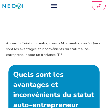
01.88
Comptable pour freelance
Créer mon entreprise
Développeurs informatiques
Consultants indépendants
Simulateur
Accueil
>
Création d’entreprises
>
Micro-entreprise
>
Quels
sont les avantages et inconvénients du statut auto-
Graphistes et designers
Application
entrepreneur pour un freelance IT ?
Architectes indépendants
Tarifs
Quels sont les
Coachs indépendants
À propos
avantages et
Blog
inconvénients du statut
Contact
auto-entrepreneur