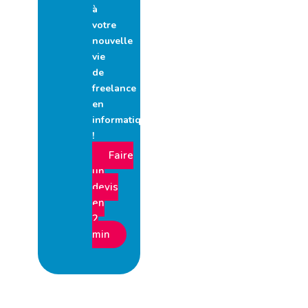
à
votre
nouvelle
vie
de
freelance
en
informatique
!
Faire
un
devis
en
2
min