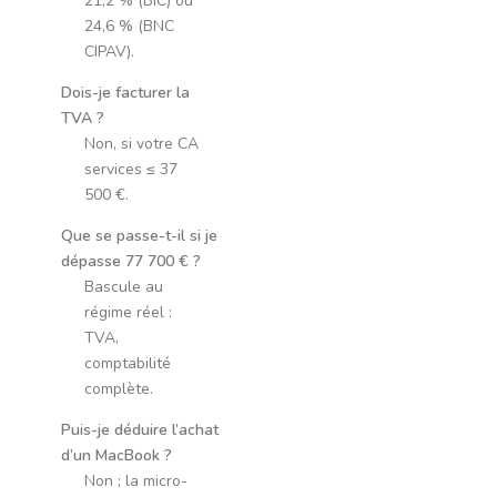
21,2 % (BIC) ou
24,6 % (BNC
CIPAV).
Dois-je facturer la
TVA ?
Non, si votre CA
services ≤ 37
500 €.
Que se passe-t-il si je
dépasse 77 700 € ?
Bascule au
régime réel :
TVA,
comptabilité
complète.
Puis-je déduire l’achat
d’un MacBook ?
Non ; la micro-