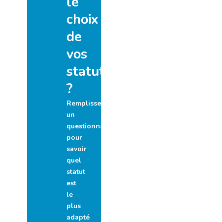
le
choix
de
vos
statuts
?
Remplissez
un
questionnaire
pour
savoir
quel
statut
est
le
plus
adapté