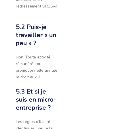
redressement URSSAF
.
5.2 Puis-je
travailler « un
peu » ?
Non. Toute activité
rémunérée ou
promotionnelle annule
le droit aux IJ .
5.3 Et si je
suis en micro-
entreprise ?
Les règles d’IJ sont
identiques ; seule la