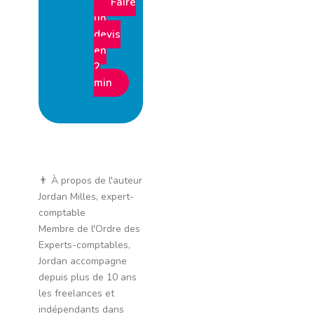
Faire
un
devis
en
2
min
👨 À propos de l'auteur
Jordan Milles, expert-
comptable
Membre de l'Ordre des
Experts-comptables,
Jordan accompagne
depuis plus de 10 ans
les freelances et
indépendants dans