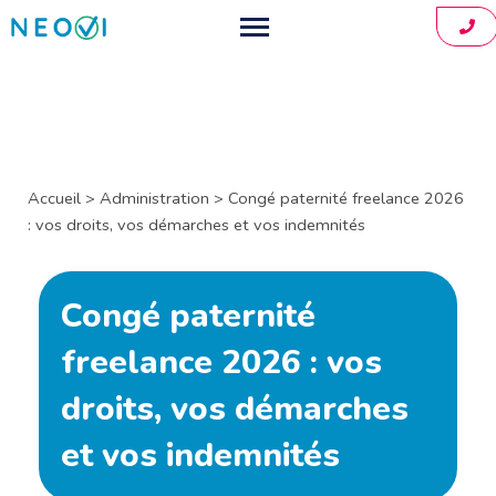
01.8
Comptable pour freelance
Créer mon entreprise
Développeurs informatiques
Consultants indépendants
Simulateur
Accueil
>
Administration
>
Congé paternité freelance 2026
: vos droits, vos démarches et vos indemnités
Graphistes et designers
Application
Architectes indépendants
Tarifs
Congé paternité
Coachs indépendants
À propos
freelance 2026 : vos
Blog
droits, vos démarches
et vos indemnités
Contact