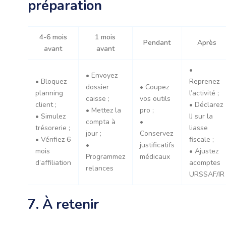
préparation
4-6 mois
1 mois
Pendant
Après
avant
avant
•
• Envoyez
• Bloquez
Reprenez
dossier
• Coupez
planning
l’activité ;
caisse ;
vos outils
client ;
• Déclarez
• Mettez la
pro ;
• Simulez
IJ sur la
compta à
•
trésorerie ;
liasse
jour ;
Conservez
• Vérifiez 6
fiscale ;
•
justificatifs
mois
• Ajustez
Programmez
médicaux
d’affiliation
acomptes
relances
URSSAF/IR
7. À retenir