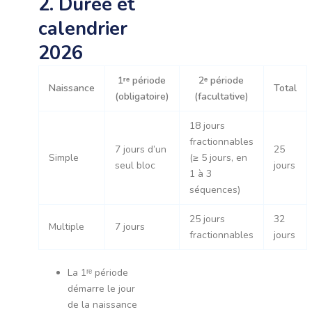
2. Durée et
calendrier
2026
1ʳᵉ période
2ᵉ période
Naissance
Total
(obligatoire)
(facultative)
18 jours
fractionnables
7 jours d’un
25
Simple
(≥ 5 jours, en
seul bloc
jours
1 à 3
séquences)
25 jours
32
Multiple
7 jours
fractionnables
jours
La 1ʳᵉ période
démarre le jour
de la naissance