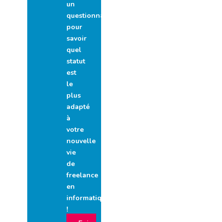
un
questionnaire
pour
savoir
quel
statut
est
le
plus
adapté
à
votre
nouvelle
vie
de
freelance
en
informatique
!