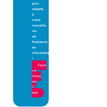
plus
adapté
à
votre
nouvelle
vie
de
freelance
en
informatique
!
Faire
un
devis
en
2
min