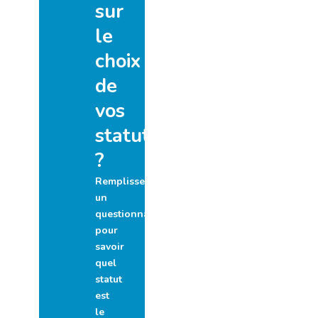
sur
le
choix
de
vos
statuts
?
Remplissez
un
questionnaire
pour
savoir
quel
statut
est
le