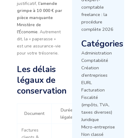
justificatif,
l’amende
comptable
grimpe à 10 000 € par
freelance : la
pièce manquante
procédure
Ministère de
complète 2026
l'Économie
. Autrement
dit, la « paperasse »
Catégories
est une assurance-vie
Administration
pour votre trésorerie.
Comptabilité
Les délais
Création
d’entreprises
légaux de
EURL
conservation
Facturation
Fiscalité
(impôts, TVA,
Durée
Base
taxes diverses)
Document
légale
juridique
Juridique
Micro-entreprise
Factures
Non classé
clients &
Code de