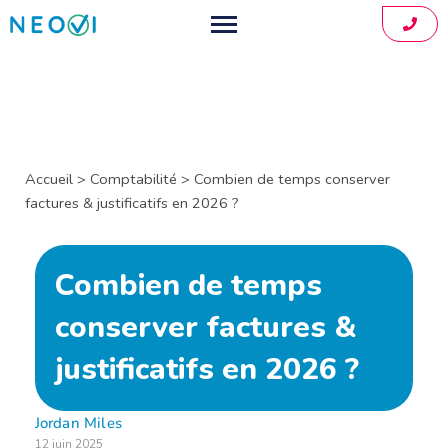
01.88
Comptable pour freelance
Créer mon entreprise
Développeurs informatiques
Consultants indépendants
Simulateur
Accueil
>
Comptabilité
>
Combien de temps conserver
factures & justificatifs en 2026 ?
Graphistes et designers
Application
Architectes indépendants
Tarifs
Combien de temps
Coachs indépendants
À propos
conserver factures &
Blog
justificatifs en 2026 ?
Contact
Jordan Miles
12 juin 2025