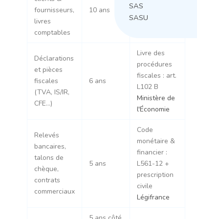
SAS
fournisseurs,
10 ans
commerce :
SASU
livres
art. L123-22
comptables
Livre des
Déclarations
procédures
et pièces
fiscales : art.
fiscales
6 ans
L102 B
(TVA, IS/IR,
Ministère de
CFE…)
l'Économie
Code
Relevés
monétaire &
bancaires,
financier :
talons de
5 ans
L561-12 +
chèque,
prescription
contrats
civile
commerciaux
Légifrance
5 ans côté