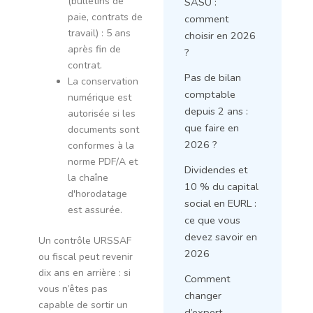
(bulletins de
SASU :
paie, contrats de
comment
travail) : 5 ans
choisir en 2026
après fin de
?
contrat.
Pas de bilan
La conservation
comptable
numérique est
depuis 2 ans :
autorisée si les
que faire en
documents sont
2026 ?
conformes à la
norme PDF/A et
Dividendes et
la chaîne
10 % du capital
d'horodatage
social en EURL :
est assurée.
ce que vous
devez savoir en
Un contrôle URSSAF
2026
ou fiscal peut revenir
dix ans en arrière : si
Comment
vous n’êtes pas
changer
capable de sortir un
d’expert-