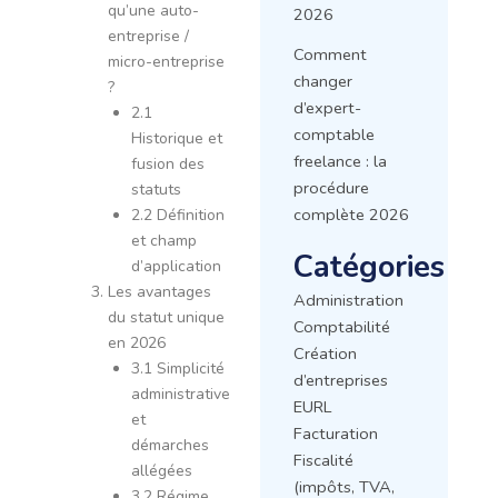
qu’une auto-
2026
entreprise /
Comment
micro-entreprise
changer
?
d’expert-
2.1
comptable
Historique et
freelance : la
fusion des
procédure
statuts
complète 2026
2.2 Définition
et champ
Catégories
d’application
Les avantages
Administration
du statut unique
Comptabilité
en 2026
Création
3.1 Simplicité
d’entreprises
administrative
EURL
et
Facturation
démarches
Fiscalité
allégées
(impôts, TVA,
3.2 Régime