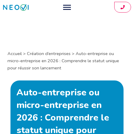
01.88
Comptable pour freelance
Créer mon entreprise
Développeurs informatiques
Consultants indépendants
Simulateur
Accueil
>
Création d’entreprises
>
Auto-entreprise ou
micro-entreprise en 2026 : Comprendre le statut unique
Graphistes et designers
Application
pour réussir son lancement
Architectes indépendants
Tarifs
Auto-entreprise ou
Coachs indépendants
À propos
micro-entreprise en
Blog
2026 : Comprendre le
Contact
statut unique pour